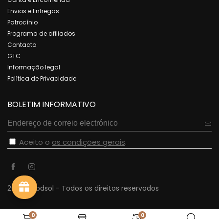
Envios e Entregas
Patrocínio
Programa de afiliados
Contacto
GTC
Informação legal
Política de Privacidade
BOLETIM INFORMATIVO
Aceito o
as condições gerais
.
2023 - cbdsol - Todos os direitos reservados
0
0