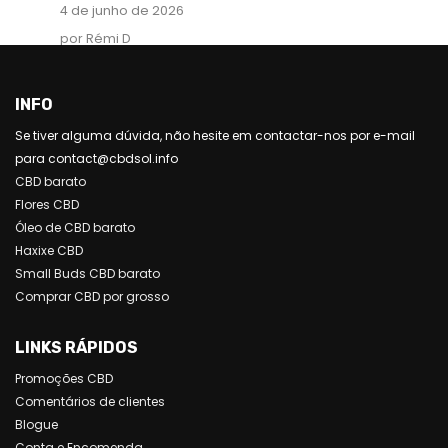
4 de junho de 2026
por Rémi D
INFO
Se tiver alguma dúvida, não hesite em contactar-nos por e-mail
para contact@cbdsol.info
CBD barato
Flores CBD
Óleo de CBD barato
Haxixe CBD
Small Buds CBD barato
Comprar CBD por grosso
LINKS RÁPIDOS
Promoções CBD
Comentários de clientes
Blogue
Conta e Encomenda