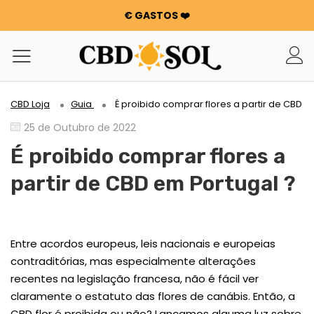
€ GASTOS ❤️
WATERMELON CBD A PARTIR DE 0,30 €/g 🍉 !
OS PEDIDOS SÃO DUPLICADOS ✨
100 G DE FLORES OU RESINAS OFERECIDAS POR CADA 100
€ GASTOS ❤️
WATERMELON CBD A PARTIR DE 0,30 €/g 🍉 !
CBD Loja
Guia
É proibido comprar flores a partir de CBD e
OS PEDIDOS SÃO DUPLICADOS ✨
25 de Outubro de 2022
100 G DE FLORES OU RESINAS OFERECIDAS POR CADA 100
€ GASTOS ❤️
É proibido comprar flores a
partir de CBD em Portugal ?
Entre acordos europeus, leis nacionais e europeias
contraditórias, mas especialmente alterações
recentes na legislação francesa, não é fácil ver
claramente o estatuto das flores de canábis. Então, a
CBD flor é proibida ou não? Lançamos alguma luz sobre