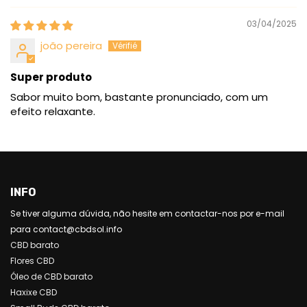
03/04/2025
joão pereira
Super produto
Sabor muito bom, bastante pronunciado, com um
efeito relaxante.
INFO
Se tiver alguma dúvida, não hesite em contactar-nos por e-mail
para contact@cbdsol.info
CBD barato
Flores CBD
Óleo de CBD barato
Haxixe CBD