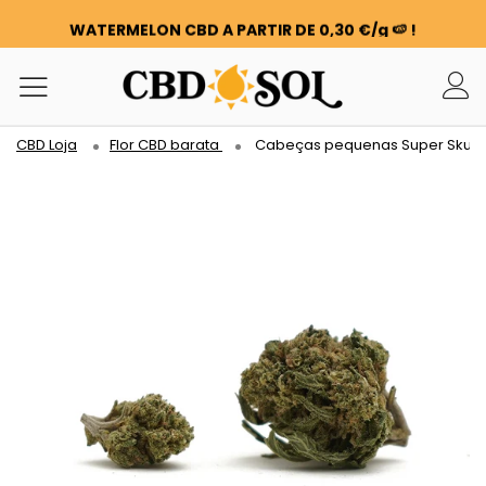
WATERMELON CBD A PARTIR DE 0,30 €/g 🍉 !
OS PEDIDOS SÃO DUPLICADOS ✨
100 G DE FLORES OU RESINAS OFERECIDAS POR CADA 100
€ GASTOS ❤️
WATERMELON CBD A PARTIR DE 0,30 €/g 🍉 !
CBD Loja
Flor CBD barata
Cabeças pequenas Super Skun
OS PEDIDOS SÃO DUPLICADOS ✨
100 G DE FLORES OU RESINAS OFERECIDAS POR CADA 100
€ GASTOS ❤️