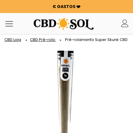
€ GASTOS ❤️
WATERMELON CBD A PARTIR DE 0,30 €/g 🍉 !
OS PEDIDOS SÃO DUPLICADOS ✨
100 G DE FLORES OU RESINAS OFERECIDAS POR CADA 100
€ GASTOS ❤️
CBD Loja
CBD Pré-rolo
Pré-rolamento Super Skunk CBD
WATERMELON CBD A PARTIR DE 0,30 €/g 🍉 !
OS PEDIDOS SÃO DUPLICADOS ✨
100 G DE FLORES OU RESINAS OFERECIDAS POR CADA 100
€ GASTOS ❤️