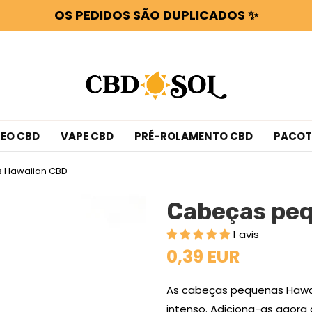
FLORES OU RESINAS OFERECIDAS POR CADA 100 €
WATERMELON CBD A PARTIR DE 0,30 €/g 🍉 !
OS PEDIDOS SÃO DUPLICADOS ✨
FLORES OU RESINAS OFERECIDAS POR CADA 100 €
EO CBD
VAPE CBD
PRÉ-ROLAMENTO CBD
PACOT
 Hawaiian CBD
Cabeças pe
1 avis
0,39 EUR
As cabeças pequenas Hawai
intenso. Adiciona-as agora