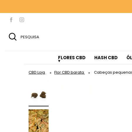
100 G DE 
100 G DE 
PESQUISA
FLORES CBD
HASH CBD
ÓL
CBD Loja
Flor CBD barata
Cabeças pequenas