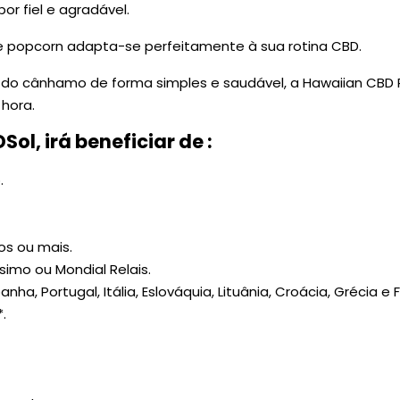
or fiel e agradável.
e popcorn adapta-se perfeitamente à sua rotina CBD.
s do cânhamo de forma simples e saudável, a Hawaiian CBD 
hora.
l, irá beneficiar de :
.
os ou mais.
simo ou Mondial Relais.
ha, Portugal, Itália, Eslováquia, Lituânia, Croácia, Grécia e F
.