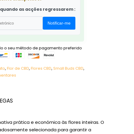
r quando as acções regressarem :
Notificar-me
ndo o seu método de pagamento preferido
ato
,
Flor de CBD
,
Flores CBD
,
Small Buds CBD
,
mentares
REGAS
va prática e económica às flores inteiras. O
adosamente selecionada para garantir a