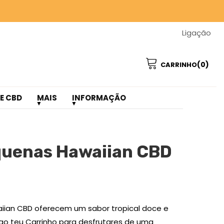
 GASTOS ❤️
Ligação
 GASTOS ❤️
(0)
CARRINHO
E CBD
MAIS
INFORMAÇÃO
quenas Hawaiian CBD
ian CBD oferecem um sabor tropical doce e
 ao teu Carrinho para desfrutares de uma