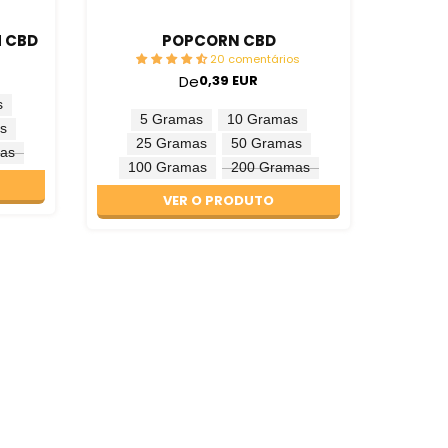
M CBD
POPCORN CBD
20 comentários
De
0,39 EUR
s
5 Gramas
10 Gramas
s
25 Gramas
50 Gramas
as
100 Gramas
200 Gramas
VER O PRODUTO