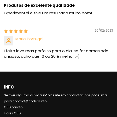
Produtos de excelente qualidade
Experimentei e tive um resultado muito bom!
26/02/2023
Marie Portugal
Efeito leve mas perfeito para o dia, se for demasiado
ansioso, acho que 10 ou 20 é melhor :-)
INFO
Se tiver alguma dúvida, não hesite em contactar-nos por e-mail
para contact@cbdsol.info
CBD barato
Flores CBD