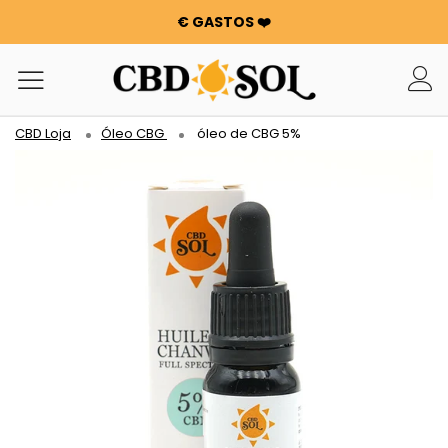
€ GASTOS ❤️
WATERMELON CBD A PARTIR DE 0,30 €/g 🍉 !
OS PEDIDOS SÃO DUPLICADOS ✨
100 G DE FLORES OU RESINAS OFERECIDAS POR CADA 100
€ GASTOS ❤️
CBD Loja
Óleo CBG
óleo de CBG 5%
WATERMELON CBD A PARTIR DE 0,30 €/g 🍉 !
OS PEDIDOS SÃO DUPLICADOS ✨
100 G DE FLORES OU RESINAS OFERECIDAS POR CADA 100
€ GASTOS ❤️