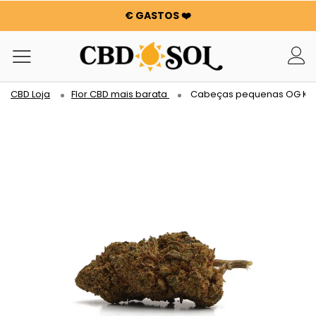
€ GASTOS ❤️
OFFRE 24h : -25% SUR LA WATERMELON CBD 🍉 !
OS PEDIDOS SÃO DUPLICADOS ✨
100 G DE FLORES OU RESINAS OFERECIDAS POR CADA 100
€ GASTOS ❤️
CBD Loja
Flor CBD mais barata
Cabeças pequenas OG Ku
OFFRE 24h : -25% SUR LA WATERMELON CBD 🍉 !
OS PEDIDOS SÃO DUPLICADOS ✨
100 G DE FLORES OU RESINAS OFERECIDAS POR CADA 100
€ GASTOS ❤️