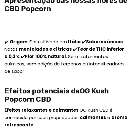
Apresentação das nossas flores de
CBD Popcorn
✔️
Origem
: Flor cultivada em
Itália
✔️
Sabores únicos
:
Notas
mentoladas e cítricas
✔️
Teor de THC inferior
a 0,3%
✔️
Flor 100% natural
: Sem tratamentos
químicos, sem adição de terpenos ou intensificadores
de sabor
Efeitos potenciais daOG Kush
Popcorn CBD
Efeitos relaxantes e calmantes
:OG Kush CBD é
conhecido por suas propriedades
calmantes
e
aroma
refrescante
.