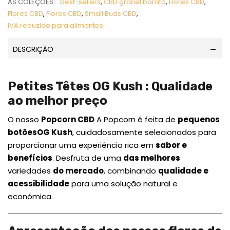
AS COLEÇÕES:
best-sellers
,
CBD granel barato
,
Flores CBD
,
Flores CBD
,
Flores CBD
,
Small Buds CBD
,
IVA reduzido para alimentos
DESCRIÇÃO
Petites Têtes OG Kush : Qualidade
ao melhor preço
O nosso
Popcorn CBD
A Popcorn é feita de
pequenos
botõesOG Kush
, cuidadosamente selecionados para
proporcionar uma experiência rica em
sabor e
benefícios
. Desfruta de uma
das melhores
variedades
do mercado
, combinando
qualidade e
acessibilidade
para uma solução natural e
económica.