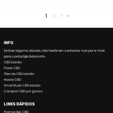
1
2
INFO
Se tiver alguma dúvida, não hesite em contactar-nos por e-mail
para contact@cbdsol.info
CBD barato
Flores CBD
Óleo de CBD barato
Haxixe CBD
Small Buds CBD barato
Comprar CBD por grosso
LINKS RÁPIDOS
Promoções CBD