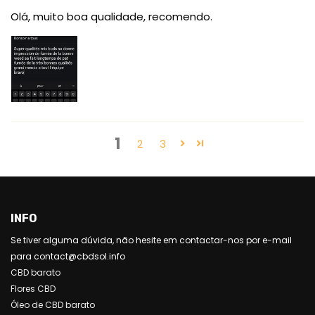
Olá, muito boa qualidade, recomendo.
1
2
3
INFO
Se tiver alguma dúvida, não hesite em contactar-nos por e-mail
para contact@cbdsol.info
CBD barato
Flores CBD
Óleo de CBD barato