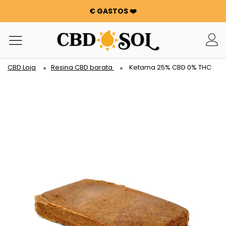
€ GASTOS ❤️
WATERMELON CBD A PARTIR DE 0,30 €/g 🍉 !
OS PEDIDOS SÃO DUPLICADOS ✨
100 G DE FLORES OU RESINAS OFERECIDAS POR CADA 100
€ GASTOS ❤️
CBD Loja
Resina CBD barata
Ketama 25% CBD 0% THC
WATERMELON CBD A PARTIR DE 0,30 €/g 🍉 !
OS PEDIDOS SÃO DUPLICADOS ✨
100 G DE FLORES OU RESINAS OFERECIDAS POR CADA 100
€ GASTOS ❤️