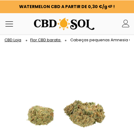
WATERMELON CBD A PARTIR DE 0,30 €/g 🍉 !
OS PEDIDOS SÃO DUPLICADOS ✨
100 G DE FLORES OU RESINAS OFERECIDAS POR CADA 100
€ GASTOS ❤️
WATERMELON CBD A PARTIR DE 0,30 €/g 🍉 !
CBD Loja
Flor CBD barata
Cabeças pequenas Amnesia C
OS PEDIDOS SÃO DUPLICADOS ✨
100 G DE FLORES OU RESINAS OFERECIDAS POR CADA 100
€ GASTOS ❤️