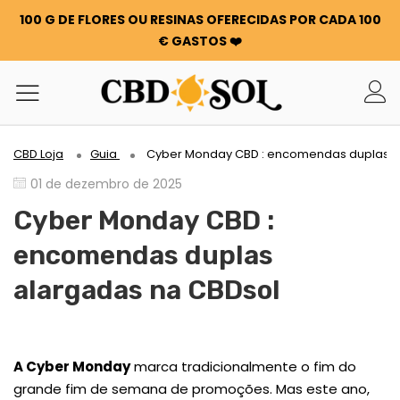
100 G DE FLORES OU RESINAS OFERECIDAS POR CADA 100
€ GASTOS ❤️
CBD Loja
Guia
Cyber Monday CBD : encomendas duplas a
01 de dezembro de 2025
Cyber Monday CBD :
encomendas duplas
alargadas na CBDsol
A Cyber Monday
marca tradicionalmente o fim do
grande fim de semana de promoções. Mas este ano,