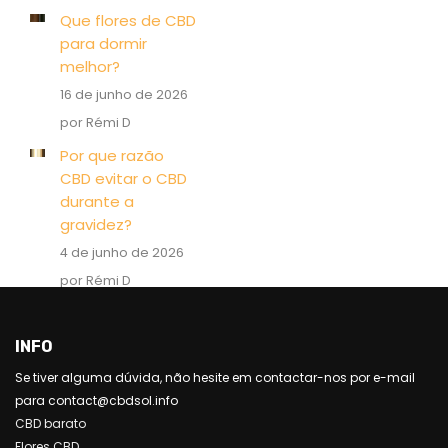
Que flores de CBD
para dormir
melhor?
16 de junho de 2026
por Rémi D
Por que razão
CBD evitar o CBD
durante a
gravidez?
4 de junho de 2026
por Rémi D
INFO
Se tiver alguma dúvida, não hesite em contactar-nos por e-mail
para contact@cbdsol.info
CBD barato
Flores CBD