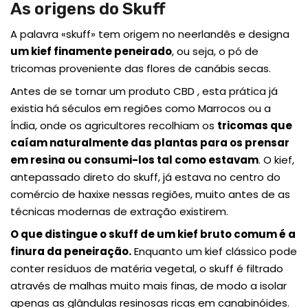
As origens do Skuff
A palavra «skuff» tem origem no neerlandês e designa
um kief finamente peneirado
, ou seja, o pó de
tricomas proveniente das flores de canábis secas.
Antes de se tornar um produto CBD , esta prática já
existia há séculos em regiões como Marrocos ou a
Índia, onde os agricultores recolhiam os
tricomas que
caíam naturalmente das plantas para os prensar
em resina ou consumi-los tal como estavam
. O kief,
antepassado direto do skuff, já estava no centro do
comércio de haxixe nessas regiões, muito antes de as
técnicas modernas de extração existirem.
O que distingue o skuff de um kief bruto comum é a
finura da peneiração
.
Enquanto um kief clássico pode
conter resíduos de matéria vegetal, o skuff é filtrado
através de malhas muito mais finas, de modo a isolar
apenas as glândulas resinosas ricas em canabinóides.