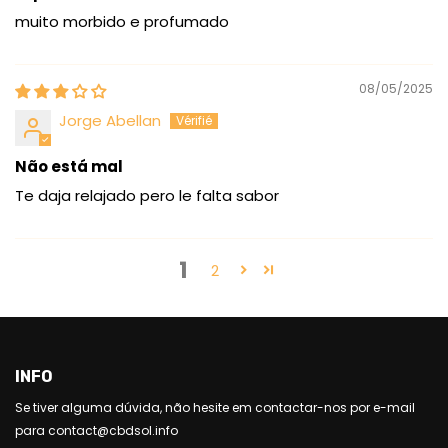
muito morbido e profumado
08/05/2025
Jorge Abellan
Não está mal
Te daja relajado pero le falta sabor
1
2
INFO
Se tiver alguma dúvida, não hesite em contactar-nos por e-mail
para contact@cbdsol.info