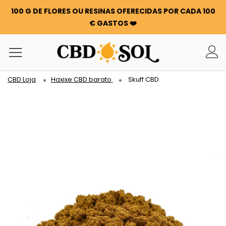
100 G DE FLORES OU RESINAS OFERECIDAS POR CADA 100
€ GASTOS ❤️
CBD Loja
Haxixe CBD barato
Skuff CBD